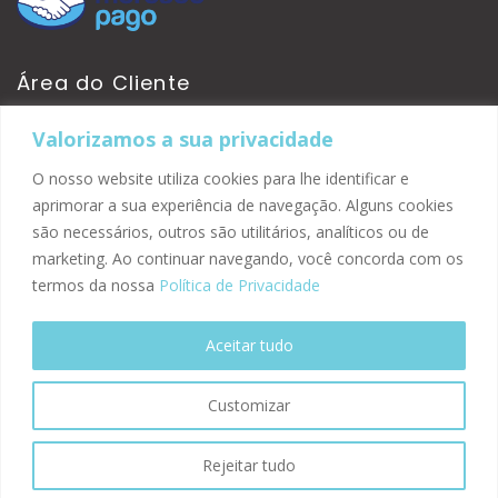
Área do Cliente
Valorizamos a sua privacidade
Minha Conta
Pedidos
O nosso website utiliza cookies para lhe identificar e
Site Seguro
aprimorar a sua experiência de navegação. Alguns cookies
são necessários, outros são utilitários, analíticos ou de
marketing. Ao continuar navegando, você concorda com os
termos da nossa
Política de Privacidade
Aceitar tudo
Customizar
© 2026 Kirsch Automation
Rejeitar tudo
Desenvolvido por:
TRONIC AGÊNCIA WEB