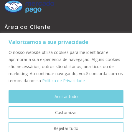
Área do Cliente
Valorizamos a sua privacidade
Minha Conta
Pedidos
O nosso website utiliza cookies para lhe identificar e
Site Seguro
aprimorar a sua experiência de navegação. Alguns cookies
são necessários, outros são utilitários, analíticos ou de
marketing. Ao continuar navegando, você concorda com os
termos da nossa
Política de Privacidade
Aceitar tudo
Customizar
© 2026 Kirsch Automation
Rejeitar tudo