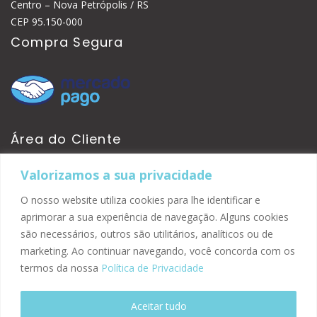
Centro – Nova Petrópolis / RS
CEP 95.150-000
Compra Segura
Área do Cliente
Valorizamos a sua privacidade
Minha Conta
Pedidos
O nosso website utiliza cookies para lhe identificar e
Site Seguro
aprimorar a sua experiência de navegação. Alguns cookies
são necessários, outros são utilitários, analíticos ou de
marketing. Ao continuar navegando, você concorda com os
termos da nossa
Política de Privacidade
Aceitar tudo