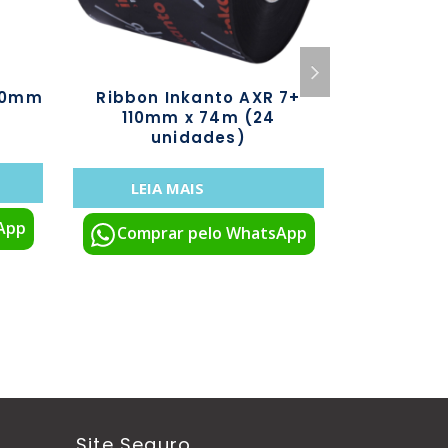
x50mm
Ribbon Inkanto AXR 7+
Ribbon 
110mm x 74m (24
110m
unidades)
u
LEIA MAIS
LEIA
App
Comprar pelo WhatsApp
Compr
Site Seguro