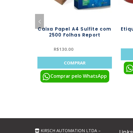
O
o AXR 7+
Caixa Papel A4 Sulfite com
Eti
m (12
2500 Folhas Report
s)
R$
130.00
00
COMPRAR
R
Comprar pelo WhatsApp
 WhatsApp
KIRSCH AUTOMATION LTDA –
Link