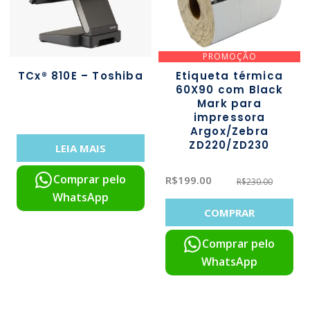
PROMOÇÃO
TCx® 810E – Toshiba
Etiqueta térmica
60X90 com Black
Mark para
impressora
Argox/Zebra
ZD220/ZD230
LEIA MAIS
Comprar pelo
R$
199.00
R$
230.00
WhatsApp
COMPRAR
Comprar pelo
WhatsApp